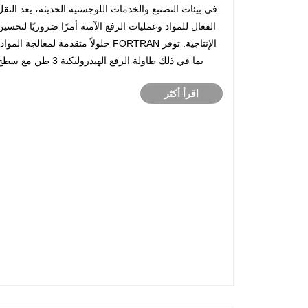
سطح الأسطوانة غير المزود بالطاقة تحسين كفاءة
في بيئات التصنيع والخدمات اللوجستية الحديثة، يعد النقل
معالجة المواد الصناعية
الفعال للمواد وعمليات الرفع الآمنة أمرًا ضروريًا لتحسين
الإنتاجية. توفر FORTRAN حلولاً متقدمة لمعالجة المواد
بما في ذلك طاولة الرفع الهيدروليكية 3 طن مع س
أسطواني غير مزود بالطاقة، والتي تم تصميمها لدعم نقل
اقرأ أكثر
الأحمال الثقيلة، وتعديل الارتفاع، و......