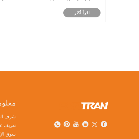
إنتاج الأثاث والأعمال الخشبية والأبواب والخزائن والألواح
اقرأ أكثر
على تحقيق التقليب التلقائي للألواح بزاو......
معلوم
شرف ال
تعريف ع
سوق الإن