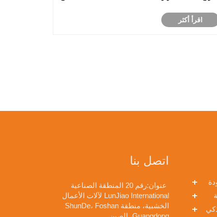
التي تسعى إلى إنتاجية أعلى وجودة منتج ثابتة.
اقرأ أكثر
اتصل بنا
دة
عنوان:
رقم 20 المنطقة الصناعية
ة
LunJiao International لآلات الأعمال
الخشبية، منطقة ShunDe، Foshan
ذكي
Guangdong، الصين.