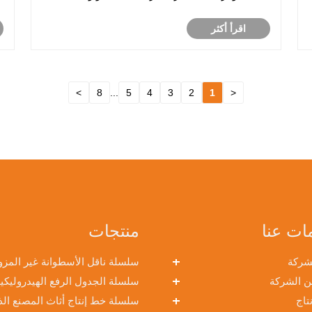
الصناعية، توفر Fortran حلولاً متقدمة لمعالجة المواد
اقرأ أكثر
مصممة لتبسيط العمليات.
>
8
...
5
4
3
2
1
<
ات عنا
منتجات
شركة
سلسلة ناقل الأسطوانة غير المزو
ن الشركة
بالطاقة
سلسلة الجدول الرفع الهيدروليكي
تاج
نوع المقص
سلسلة خط إنتاج أثاث المصنع ال