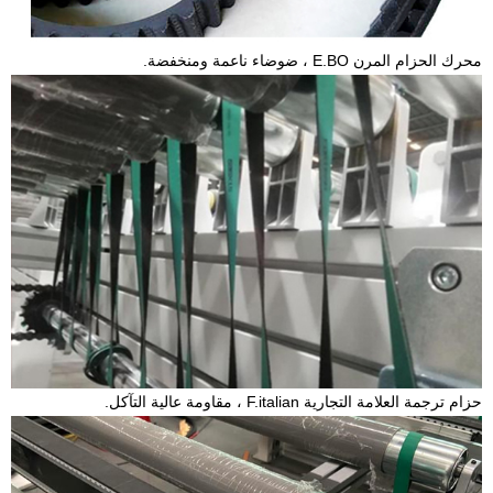
محرك الحزام المرن E.BO ، ضوضاء ناعمة ومنخفضة.
حزام ترجمة العلامة التجارية F.italian ، مقاومة عالية التآكل.