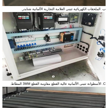
ب. الملحقات الكهربائية تتبنى العلامة التجارية الألمانية شنايدر.
C. الأسطوانة تتبنى الألمانية عالية القطع مقاومة القطع 3MM المطاط.