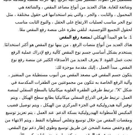
وشائعة للغاية. هناك العديد من أنواع مصاعد المقص ، والشائعة هي
المحمول ، والثابت ، والجر ، والتي يتم استخدامها في حقول مختلفة ، مثل
نوع الجر مناسب لعمليات الارتفاع على الحقل ، والنوع الثابت مناسب
لحقول التجميع اللوجستية. لنلقي نظرة على منصة رفع المقص معًا.
1. ما هو المبدأ الهيكلي لـ
منصة رفع المقص
هناك العديد من أنواع منصات الرفع ، من بينها نوع المقص هو أكثر استخدامًا.
يستخدم بشكل أساسي جسم نوع المقص كآلية رفع لإدراك عملية الرفع
تحت عمل القوة. لا يعرف العديد من الأصدقاء الكثير عن منصة رفع نوع
المقص. مبدأ العمل ، إليك مقدمة موجزة لك:
يتكون جسم المقص في مصعد المقص من أنبوب مستطيلة من المنغنيز ،
وآلية الرفع الخاصة به تتكون من مجموعتين من الطفرات المكدسة في
شكل "X". ترتبط طرفي الطفرة العلوية ميكانيكيا بالسطح السفلي لمنصة
العمل. ترتبط طرفي الذراع السفلي ميكانيكيا بطابع سطح الهيكل ، ويتم
توفير آلية هيدروليكية في الجزء المركزي من الهيكل ، ويتم توصيل قضيب
المكبس للأسطوانة الهيدروليكية بسكة الدعم. عند العمل ، يتم تعزيز توسيع
ومقصات المقص من خلال توسيع وتقلص أسطوانة النفط ، ويتم الانتهاء من
رفع وخفض منصة الشحن عن طريق توسيع وطوي إطار دعم نوع المقص.
صعود ونسب
منصة رفع المقص
هي حركة سلسة. حتى إذا تم كسر الأنبوب ،