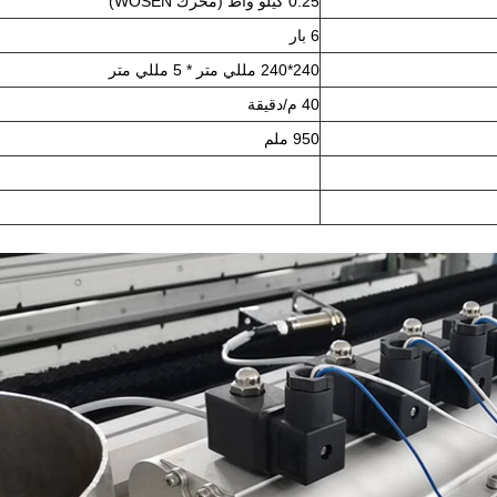
0.25 كيلو واط (محرك WOSEN)
6 بار
240*240 مللي متر * 5 مللي متر
40 م/دقيقة
950 ملم