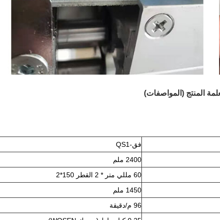
فق-QS1
2400 ملم
60 مللي متر * 2 القطر 150*2
1450 ملم
96 م/دقيقة