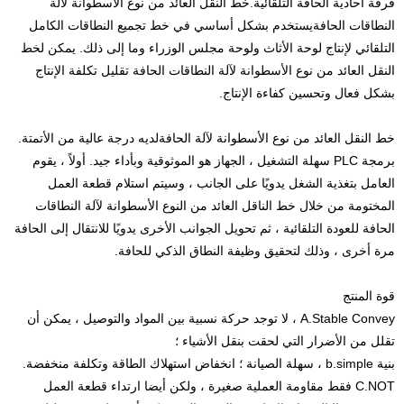
فرقة أحادية الحافة التلقائية.
خط النقل العائد من نوع الأسطوانة لآلة
النطاقات الحافة
يستخدم بشكل أساسي في خط تجميع النطاقات الكامل
التلقائي لإنتاج لوحة الأثاث ولوحة مجلس الوزراء وما إلى ذلك. يمكن لخط
النقل العائد من نوع الأسطوانة لآلة النطاقات الحافة تقليل تكلفة الإنتاج
بشكل فعال وتحسين كفاءة الإنتاج.
خط النقل العائد من نوع الأسطوانة لآلة الحافة
لديه درجة عالية من الأتمتة.
برمجة PLC سهلة التشغيل ، الجهاز هو الموثوقية وبأداء جيد. أولاً ، يقوم
العامل بتغذية الشغل يدويًا على الجانب ، وسيتم استلام قطعة العمل
المختومة من خلال خط الناقل العائد من النوع الأسطوانة لآلة النطاقات
الحافة للعودة التلقائية ، ثم تحويل الجوانب الأخرى يدويًا للانتقال إلى الحافة
مرة أخرى ، وذلك لتحقيق وظيفة النطاق الذكي للحافة.
قوة المنتج
A.Stable Convey ، لا توجد حركة نسبية بين المواد والتوصيل ، يمكن أن
تقلل من الأضرار التي لحقت بنقل الأشياء ؛
بنية b.simple ، سهلة الصيانة ؛ انخفاض استهلاك الطاقة وتكلفة منخفضة.
C.NOT فقط مقاومة العملية صغيرة ، ولكن أيضا ارتداء قطعة العمل